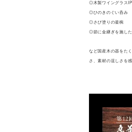
◎木製ワイングラスIP
◎ひのきのぐい呑み
◎さび塗りの釜椀
◎節に金継ぎを施した漆
など国産木の器をた
さ、素材の逞しさを