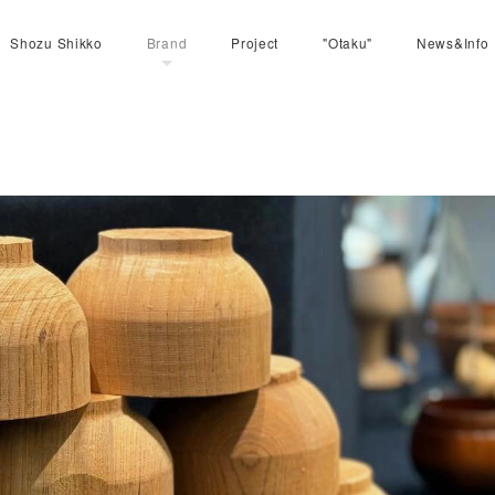
Shozu Shikko
Brand
Project
"Otaku"
News&Info